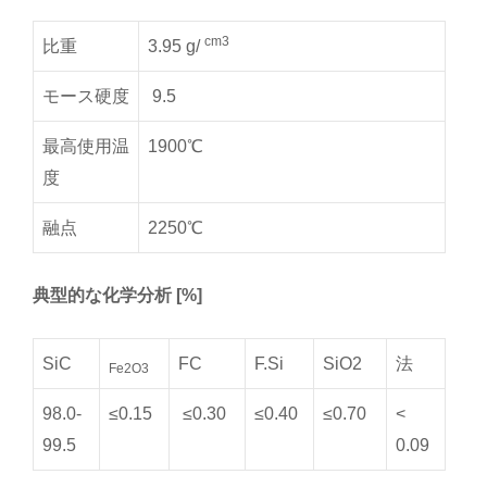
cm3
比重
3.95 g/
モース硬度
9.5
最高使用温
1900℃
度
融点
2250℃
典型的な化学分析 [%]
SiC
FC
F.Si
SiO2
法
Fe2O3
98.0-
≤0.15
≤0.30
≤0.40
≤0.70
<
99.5
0.09