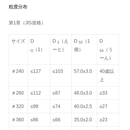
粒度分布
第1章（JIS規格）
サイズ
D
D
（え
D
（1
D
3
50
（1）
ーと）
個）
（う
O
94
ーん）
＃240
≤127
≤103
57.0±3.0
40歳以
上
＃280
≤112
≤87
48.0±3.0
≥33
＃320
≤98
≤74
40.0±2.5
≥27
＃360
≤86
≤66
35.0±2.0
≥23