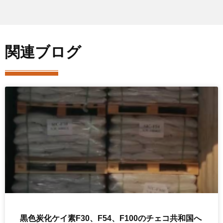
関連ブログ
黒色炭化ケイ素F30、F54、F100のチェコ共和国へ