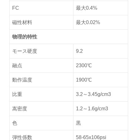
FC
最大0.4%
磁性材料
最大0.02%
物理的特性
モース硬度
9.2
融点
2300℃
動作温度
1900℃
比重
3.2～3.45g/cm3
嵩密度
1.2～1.6g/cm3
色
黒
弾性係数
58-65x106psi