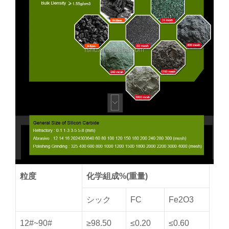
粒度
化学組成%(重量)
シック
FC
Fe2O3
12#~90#
≥98.50
≤0.20
≤0.60