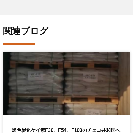
関連ブログ
黒色炭化ケイ素F30、F54、F100のチェコ共和国へ