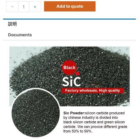
Add to quote
-
+
説明
Documents