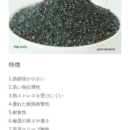
特徴
1.熱膨張が小さい
2.高い熱伝導性
3.熱ストレスを受けにくい
4.優れた耐熱衝撃性
5.耐食性
6.極度の寒さや暑さ
7.高温クリープ耐性