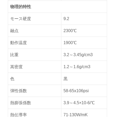
物理的特性
モース硬度
9.2
融点
2300℃
動作温度
1900℃
比重
3.2～3.45g/cm3
嵩密度
1.2～1.6g/cm3
色
黒
弾性係数
58-65x106psi
熱膨張係数
3.9～4.5×10-6/℃
熱伝導率
71-130W/mK