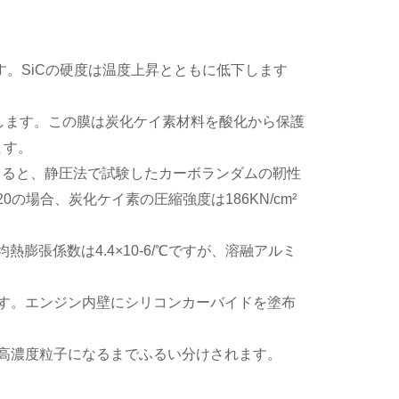
ます。SiCの硬度は温度上昇とともに低下します
します。この膜は炭化ケイ素材料を酸化から保護
ます。
とると、静圧法で試験したカーボランダムの靭性
の場合、炭化ケイ素の圧縮強度は186KN/cm²
膨張係数は4.4×10-6/℃ですが、溶融アルミ
ます。エンジン内壁にシリコンカーバイドを塗布
、高濃度粒子になるまでふるい分けされます。