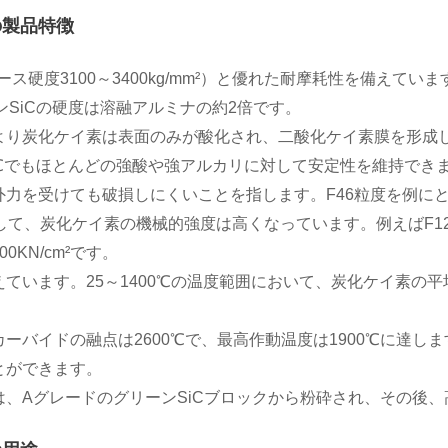
の製品特徴
ス硬度3100～3400kg/mm²）と優れた耐摩耗性を備えてい
ンSiCの硬度は溶融アルミナの約2倍です。
より炭化ケイ素は表面のみが酸化され、二酸化ケイ素膜を形成
00℃でもほとんどの強酸や強アルカリに対して安定性を維持でき
外力を受けても破損しにくいことを指します。F46粒度を例に
して、炭化ケイ素の機械的強度は高くなっています。例えばF120
KN/cm²です。
います。25～1400℃の温度範囲において、炭化ケイ素の平均熱
ーバイドの融点は2600℃で、最高作動温度は1900℃に達し
とができます。
、AグレードのグリーンSiCブロックから粉砕され、その後