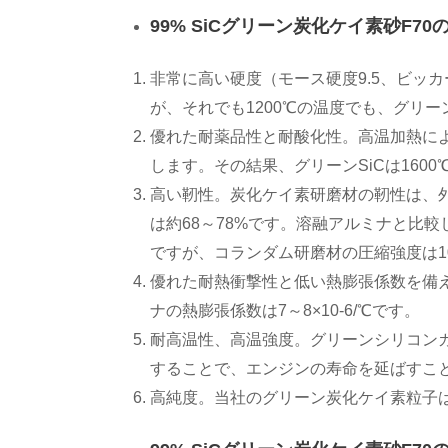
99% SiCグリーン炭化ケイ素砂F70
非常に高い硬度（モース硬度9.5、ビッカー
が、それでも1200℃の温度でも、グリー
優れた耐薬品性と耐酸化性。高温加熱に
します。その結果、グリーンSiCは16
高い靭性。炭化ケイ素研磨材の靭性は、
は約68～78%です。溶融アルミナと比較
ですが、コランダム研磨材の圧縮強度は100
優れた耐熱衝撃性と低い熱膨張係数を備えて
ナの熱膨張係数は7～8×10-6/℃です。
耐高温性、高温強度。グリーンシリコンカ
することで、エンジンの寿命を延ばすこ
高純度。当社のグリーン炭化ケイ素粒子は