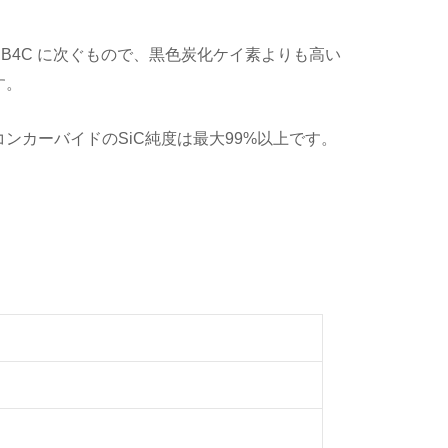
と B4C に次ぐもので、黒色炭化ケイ素よりも高い
す。
カーバイドのSiC純度は最大99%以上です。