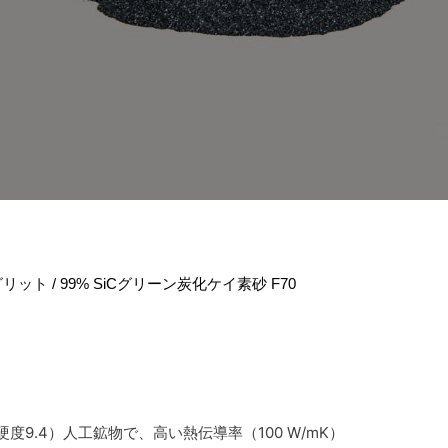
グリット
/ 99% SiCグリーン炭化ケイ素砂 F70
度9.4）人工鉱物で、高い熱伝導率（100 W/mK）