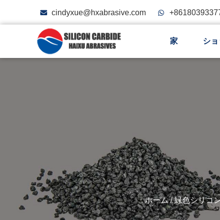
cindyxue@hxabrasive.com
+8618039337
家
ショ
ホーム
/
緑色シリコ