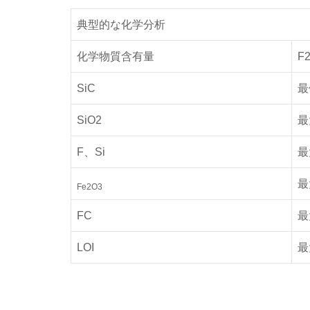
典型的な化学分析
化学物質含有量
F2
SiC
最
SiO2
最
F、Si
最
最
Fe2O3
FC
最
LOI
最