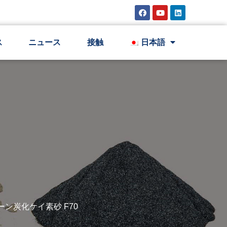
ス
ニュース
接触
日本語
グリーン炭化ケイ素砂 F70