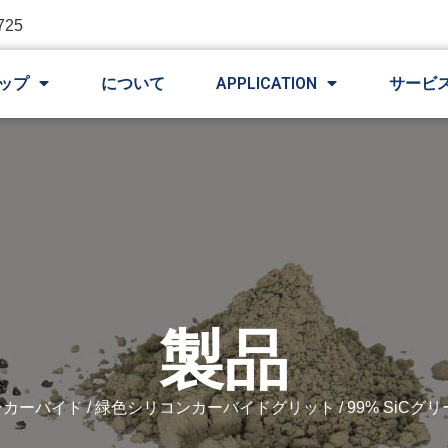
725
ップ
について
APPLICATION
サービ
製品
ンカーバイド
/
緑色シリコンカーバイドグリット
/ 99% SiC