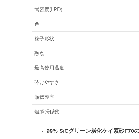
嵩密度(LPD):
色：
粒子形状:
融点:
最高使用温度:
砕けやすさ
熱伝導率
熱膨張係数
99% SiCグリーン炭化ケイ素砂F70