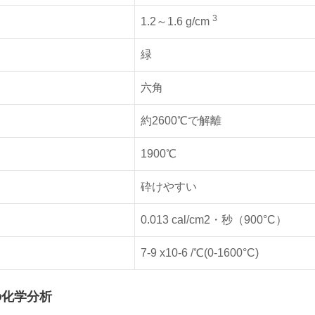
3
1.2～1.6 g/cm
緑
六角
約2600℃で解離
1900℃
砕けやすい
0.013 cal/cm2・秒（900°C）
7-9 x10-6 /℃(0-1600°C)
の化学分析