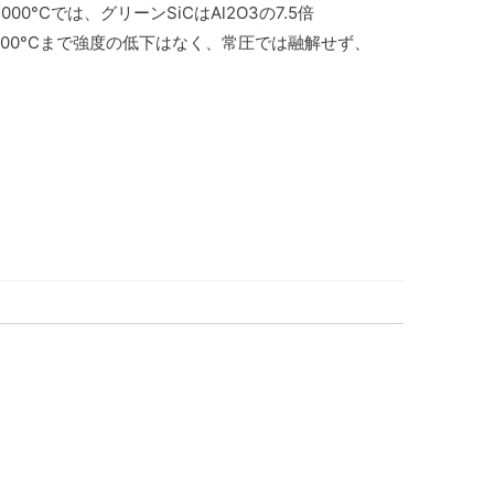
°Cでは、グリーンSiCはAl2O3の7.5倍
1600°Cまで強度の低下はなく、常圧では融解せず、