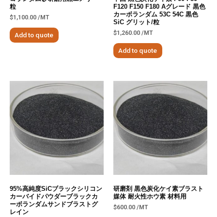
粒
F120 F150 F180 Aグレード 黒色
カーボランダム 53C 54C 黒色
$
1,100.00
/MT
SiC グリット/粒
$
1,260.00
/MT
Add to quote
Add to quote
95%高純度SiCブラックシリコン
研磨剤 黒色炭化ケイ素ブラスト
カーバイドパウダーブラックカ
媒体 耐火性ホウ素 材料用
ーボランダムサンドブラストグ
$
600.00
/MT
レイン