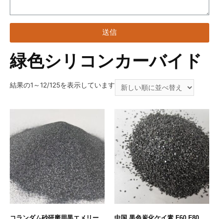
送信
緑色シリコンカーバイド
結果の1～12/125を表示しています
コランダム砂研磨用黒エメリー
中国 黒色炭化ケイ素 F60 F80