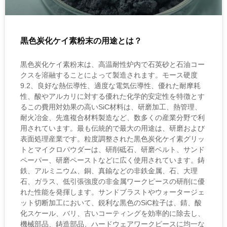
黒色炭化ケイ素粉末の用途とは？
黒色炭化ケイ素粉末は、高温耐性炉内で石英砂と石油コー
クスを溶融することによって製造されます。モース硬度
9.2、良好な熱伝導性、適度な電気伝導性、優れた耐摩耗
性、酸やアルカリに対する優れた化学的安定性を特徴とす
るこの費用対効果の高いSiC材料は、研磨加工、熱管理、
耐火冶金、先進複合材料製造など、数多くの産業分野で利
用されています。最も伝統的で最大の用途は、研磨および
表面処理産業です。粒度調整された黒色炭化ケイ素グリッ
トとマイクロパウダーは、研削砥石、研磨ベルト、サンド
ペーパー、研磨ペーストなどに広く使用されています。鋳
鉄、アルミニウム、銅、真鍮などの非鉄金属、石、大理
石、ガラス、低引張強度の非金属ワークピースの研削に優
れた性能を発揮します。サンドブラストやウォータージェ
ット切断加工において、鋭利な黒色のSiC粒子は、錆、酸
化スケール、バリ、古いコーティングを効率的に除去し、
機械部品、鋳造部品、ハードウェアワークピースに均一な