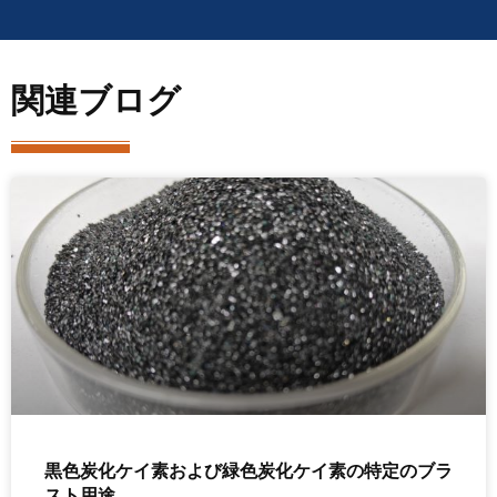
関連ブログ
黒色炭化ケイ素および緑色炭化ケイ素の特定のブラ
スト用途