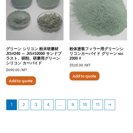
グリーン シリコン 粉末研磨材
粉体塗装フィラー用グリーンシ
JIS#240 ～ JIS#10000 サンドブ
リコンカーバイド グリーン sic
ラスト、研削、研磨用グリーン
2000 #
シリコン カーバイド
$
520.00
/MT
$
690.00
/MT
Add to quote
Add to quote
1
2
3
4
…
9
10
11
→