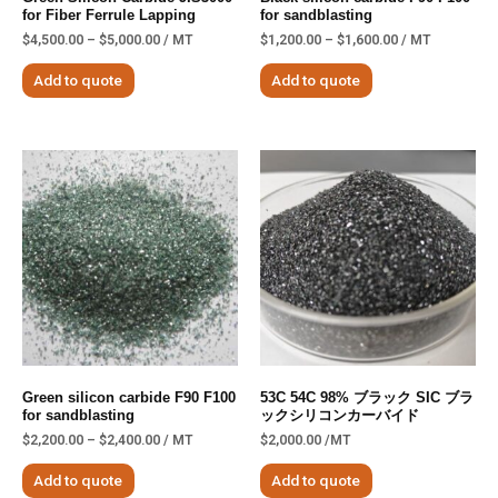
for Fiber Ferrule Lapping
for sandblasting
$
4,500.00
–
$
5,000.00
/ MT
$
1,200.00
–
$
1,600.00
/ MT
Add to quote
Add to quote
Green silicon carbide F90 F100
53C 54C 98% ブラック SIC ブラ
for sandblasting
ックシリコンカーバイド
$
2,200.00
–
$
2,400.00
/ MT
$
2,000.00
/MT
Add to quote
Add to quote