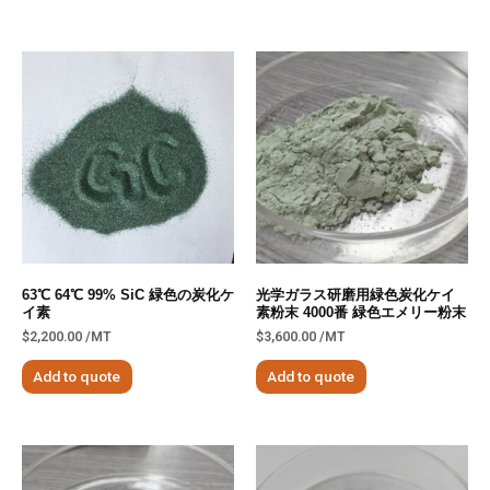
63℃ 64℃ 99% SiC 緑色の炭化ケ
光学ガラス研磨用緑色炭化ケイ
イ素
素粉末 4000番 緑色エメリー粉末
$
2,200.00
/MT
$
3,600.00
/MT
Add to quote
Add to quote