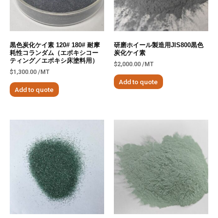
黒色炭化ケイ素 120# 180# 耐摩
研磨ホイール製造用JIS800黒色
耗性コランダム（エポキシコー
炭化ケイ素
ティング／エポキシ床塗料用）
$
2,000.00
/MT
$
1,300.00
/MT
Add to quote
Add to quote