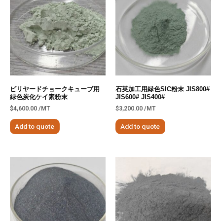
ビリヤードチョークキューブ用
石英加工用緑色SIC粉末 JIS800#
緑色炭化ケイ素粉末
JIS600# JIS400#
$
4,600.00
/MT
$
3,200.00
/MT
Add to quote
Add to quote