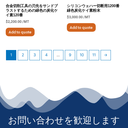
合金切削工具の刃先をサンドブ
シリコンウェハー切断用1200番
ラストするための緑色の炭化ケ
緑色炭化ケイ素粉末
イ素120番
$
3,000.00
/MT
$
2,200.00
/MT
Add to quote
Add to quote
1
2
3
4
…
9
10
11
→
お問い合わせを歓迎します