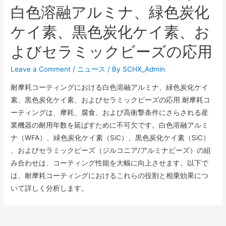
白色溶融アルミナ、緑色炭化
ケイ素、黒色炭化ケイ素、お
よびセラミックビーズの応用
Leave a Comment
/
ニュース
/ By
SCHX_Admin
耐摩耗コーティングにおける白色溶融アルミナ、緑色炭化ケイ
素、黒色炭化ケイ素、およびセラミックビーズの応用​​ 耐摩耗コ
ーティングは、摩耗、腐食、および高衝撃条件にさらされる産
業機器の耐用年数を延ばすために不可欠です。白色溶融アルミ
ナ（WFA）​​、緑色炭化ケイ素（SiC）​​、黒色炭化ケイ素（SiC）​​
、およびセラミックビーズ（ジルコニア/アルミナビーズ）​​の組
み合わせは、コーティング性能を大幅に向上させます。以下で
は、耐摩耗コーティングにおけるこれらの役割と相乗効果につ
いて詳しく分析します。