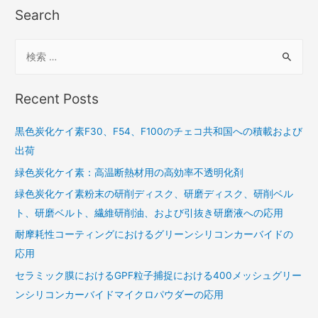
Search
Recent Posts
黒色炭化ケイ素F30、F54、F100のチェコ共和国への積載および
出荷
緑色炭化ケイ素：高温断熱材用の高効率不透明化剤
緑色炭化ケイ素粉末の研削ディスク、研磨ディスク、研削ベル
ト、研磨ベルト、繊維研削油、および引抜き研磨液への応用
耐摩耗性コーティングにおけるグリーンシリコンカーバイドの
応用
セラミック膜におけるGPF粒子捕捉における400メッシュグリー
ンシリコンカーバイドマイクロパウダーの応用